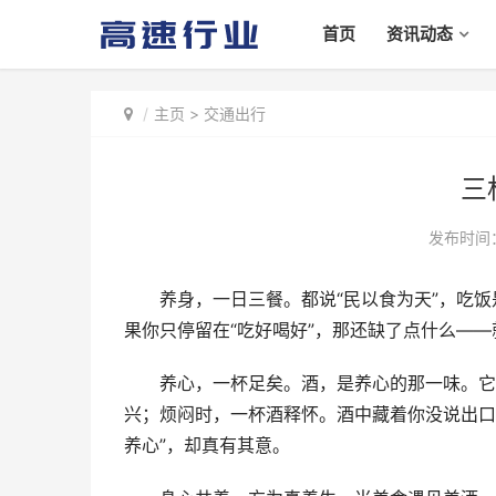
首页
资讯动态
主页
>
交通出行
三
发布时间：2
养身，一日三餐。都说“民以食为天”，吃饭
果你只停留在“吃好喝好”，那还缺了点什么—
养心，一杯足矣。酒，是养心的那一味。它不
兴；烦闷时，一杯酒释怀。酒中藏着你没说出口
养心”，却真有其意。