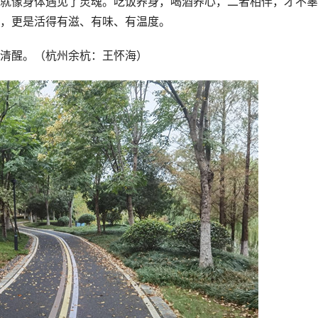
像身体遇见了灵魂。吃饭养身，喝酒养心，二者相伴，才不辜
，更是活得有滋、有味、有温度。
清醒。（杭州余杭：王怀海）