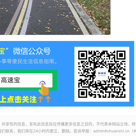
、共享性的信息，发布此信息旨在传播更多信息之目的，不代表本网站立场，转
，我们将在24小时内更正、删除。投诉举报：admin#chuanshi.cn（#