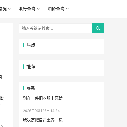
路况
限行查询
油价查询
热点
推荐
如
最新
助
别在一件旧衣服上死磕
酒
2026年06月26日 14:34
我决定把自己重养一遍