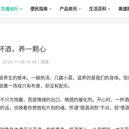
交通出行
便民指南
产品资讯
生活百科
高速
杯酒，养一颗心
025-11-28 16:49
|
阅读：
-
是养生的根本。一碗热汤、几碟小菜，滋养的是我们的身体。但
—就像一场戏只有布景，却没有配乐。
只为饱腹，而是情绪的出口、情感的催化剂。开心时，一杯酒
的话，也映着你想放松片刻的魂。所谓“借酒消愁”不对，但“借