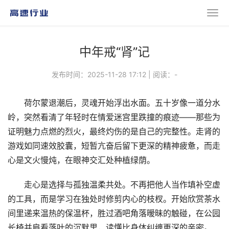
中年戒“肾”记
发布时间：2025-11-28 17:12
|
阅读：
-
荷尔蒙退潮后，灵魂开始浮出水面。五十岁像一道分水
岭，突然看清了年轻时在情爱迷宫里跌撞的痕迹——那些为
证明魅力点燃的烈火，最终灼伤的是自己的完整性。走肾的
游戏如同速效胶囊，短暂亢奋后留下更深的精神疲惫，而走
心是文火慢炖，在眼神交汇处种植绿荫。
走心是选择与孤独温柔共处。不再把他人当作填补空虚
的工具，而是学习在独处时修剪内心的枝杈。开始欣赏茶水
间里递来温热的保温杯，胜过酒吧角落暧昧的触碰，在公园
长椅并肩看落叶的沉默里，读懂比身体纠缠更深的亲密。