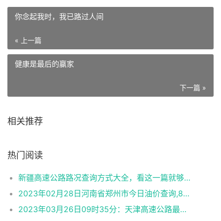
你念起我时，我已路过人间
« 上一篇
健康是最后的赢家
下一篇 »
相关推荐
热门阅读
新疆高速公路路况查询方式大全，看这一篇就够了！【司机收藏】
2023年02月28日河南省郑州市今日油价查询,89号汽油,92号汽油,95号汽油,89号柴油
2023年03月26日09时35分：天津高速公路最新路况实时播报