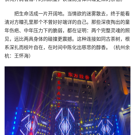
把生命活成一片开阔地。当情欲的迷雾散去，终于能看
清对方瞳孔里那个不曾好好端详的自己。那些深夜掏出的童
年伤疤、中年压力下的脆弱，都在证明：两个完整灵魂的照
见，远比两具身体的碰撞更震撼。这种连接如同古茶树，根
系深扎而枝叶自在，在时间中陈化出慈悲的醇香。（杭州余
杭：王怀海）