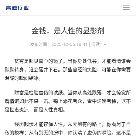
金钱，是人性的显影剂
发布时间：2025-12-05 16:41
|
阅读：
-
贫穷是照见真心的镜子。当你身处低谷，才能看清谁会
默默转身，谁会落井下石。那些曾经的笑脸，可能在你需要
温暖时瞬间结冰。
财富是检验虚伪的试纸。当你从高处跌落，才会惊觉所
谓情谊如此不堪一击。锦上添花者众，雪中送炭者稀，这不
是世态炎凉，而是人性真相。
经历起伏才能读懂人性。从无到有的路上，你看尽了自
私的模样；从有到无的途中，你认清了虚伪的嘴脸。这不是