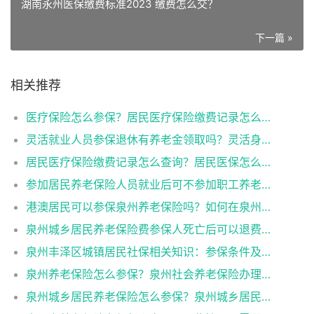
湖南永州医保缴费标准2023 缴费怎么交？
下一篇 »
相关推荐
医疗保险怎么参保？居民医疗保险缴费记录怎么查询？
灵活就业人员参保退休有养老金领取吗？灵活身份参保退休工资与职工有差别吗？
居民医疗保险缴费记录怎么查询？居民医保怎么参保？
参加居民养老保险人员就业后可不参加职工养老保险吗？两者同时参保会冲突吗？
港澳居民可以参保泉州养老保险吗？如何在泉州办理养老保险参保登记的？
泉州城乡居民养老保险费参保人死亡后可以退费吗？办理条件及材料要哪些？
泉州丰泽区城镇居民社保相关知识：参保条件及办理手续
泉州养老保险怎么参保？泉州社会养老保险办理条件及流程介绍
泉州城乡居民养老保险怎么参保？泉州城乡居民社会养老保险办理条件