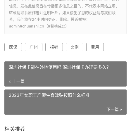
信息，发布此信息旨在传播更多信息之目的，不代表本网站立场，
转载请联系原作者并注明出处，如果侵犯了您的权益请与我们联
系，我们将在24小时内更正、删除。投诉举报：
admin#chuanshi.cn（#替换成@）
医保
广州
报销
比例
费用
深圳社保卡能在外地使用吗 深圳社保卡办理要多久？
« 上一篇
2023年女职工产假生育津贴按照什么标准
下一篇 »
相关推荐