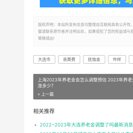
版权声明：本站所发布信息均整理自互联网具有公开性
载请联系原作者并注明出处，如果侵犯了您的权益请与我们联系
替换成@）
大连市
丧葬费
抚恤金
咋样
上海2023年养老金会怎么调整预估 2023年养
涨多少？
« 上一篇
相关推荐