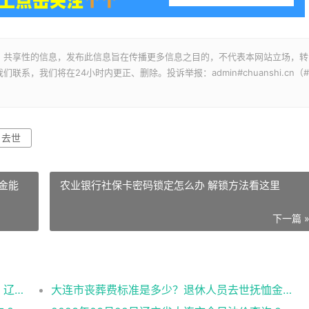
、共享性的信息，发布此信息旨在传播更多信息之目的，不代表本网站立场，转
，我们将在24小时内更正、删除。投诉举报：admin#chuanshi.cn（#
去世
老金能
农业银行社保卡密码锁定怎么办 解锁方法看这里
下一篇 
2022~2023年大连养老金调整了吗最新消息 辽宁省大连市本溪养老金计算公式表
大连市丧葬费标准是多少？退休人员去世抚恤金咋样？