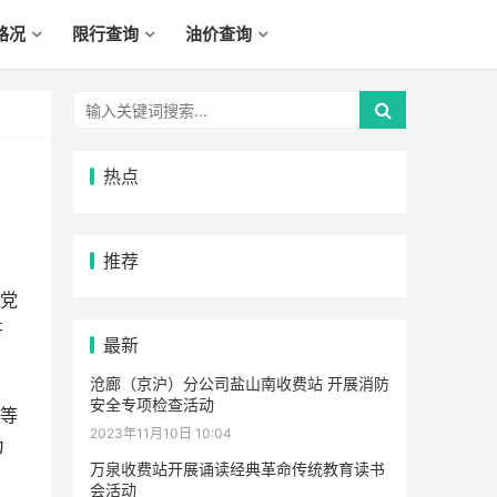
路况
限行查询
油价查询
热点
推荐
党
开
最新
沧廊（京沪）分公司盐山南收费站 开展消防
安全专项检查活动
等
2023年11月10日 10:04
为
万泉收费站开展诵读经典革命传统教育读书
会活动