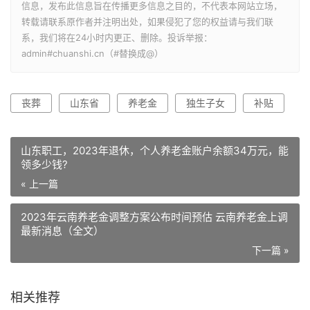
信息，发布此信息旨在传播更多信息之目的，不代表本网站立场，
转载请联系原作者并注明出处，如果侵犯了您的权益请与我们联
系，我们将在24小时内更正、删除。投诉举报：
admin#chuanshi.cn（#替换成@）
丧葬
山东省
养老金
独生子女
补贴
山东职工，2023年退休，个人养老金账户余额34万元，能
领多少钱?
« 上一篇
2023年云南养老金调整方案公布时间预估 云南养老金上调
最新消息（全文）
下一篇 »
相关推荐