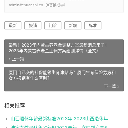
admin#chuanshi.cn（#替换成@）
最新
报销
门诊
新规
标准
最新！2023年内蒙古养老金调整方案最新消息来了！
2023年内蒙古养老金上调方案细则详情（全文）
« 上一篇
厦门自己交的社保能领生育津贴吗？厦门生育保险男方和
女方报销有什么区别？
下一篇 »
相关推荐
山西退休年龄最新标准2023年 2023山西退休年龄新规是多少？
法定女性退休年龄新规2023最新：女性到底是50岁还是55岁退休？