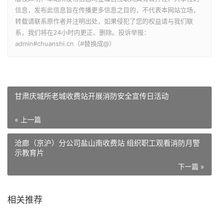
信息，发布此信息旨在传播更多信息之目的，不代表本网站立场，
转载请联系原作者并注明出处，如果侵犯了您的权益请与我们联
系，我们将在24小时内更正、删除。投诉举报：
admin#chuanshi.cn（#替换成@）
甘肃庆城所老城收费站开展消防安全宣传日活动
« 上一篇
沧廊（京沪）分公司盐山南收费站 组织职工观看消防月警
示教育片
下一篇 »
相关推荐