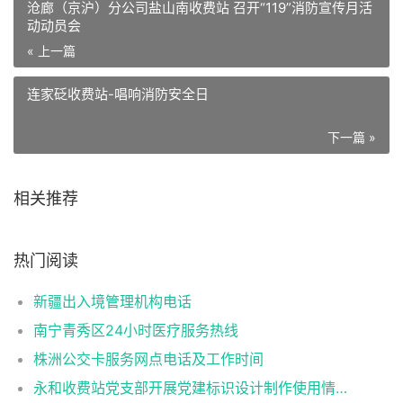
沧廊（京沪）分公司盐山南收费站 召开“119”消防宣传月活
动动员会
« 上一篇
连家砭收费站-唱响消防安全日
下一篇 »
相关推荐
热门阅读
新疆出入境管理机构电话
南宁青秀区24小时医疗服务热线
株洲公交卡服务网点电话及工作时间
永和收费站党支部开展党建标识设计制作使用情况自查工作情况报告