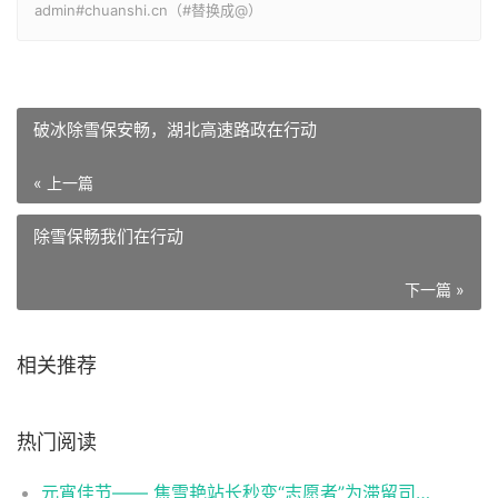
admin#chuanshi.cn（#替换成@）
破冰除雪保安畅，湖北高速路政在行动
« 上一篇
除雪保畅我们在行动
下一篇 »
相关推荐
热门阅读
元宵佳节—— 焦雪艳站长秒变“志愿者”为滞留司乘送上暖心餐