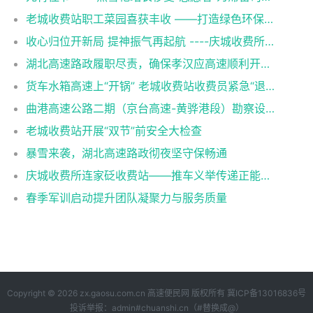
老城收费站职工菜园喜获丰收 ——打造绿色环保新风尚
收心归位开新局 提神振气再起航 ----庆城收费所老城收费站召开节后收心会暨重点工作部署会议
湖北高速路政履职尽责，确保孝汉应高速顺利开通运营
货车水箱高速上“开锅” 老城收费站收费员紧急“退烧”
曲港高速公路二期（京台高速-黄骅港段）勘察设计单位正式入场开展中捷产业园区区域内地质勘察工作
老城收费站开展“双节”前安全大检查
暴雪来袭，湖北高速路政彻夜坚守保畅通
庆城收费所连家砭收费站——推车义举传递正能量瞬间
春季军训启动提升团队凝聚力与服务质量
Copyright © 2026 zx.gaosu.com.cn
高速便民网
版权所有
冀ICP备13016836号
投诉举报：admin#chuanshi.cn（#替换成@）