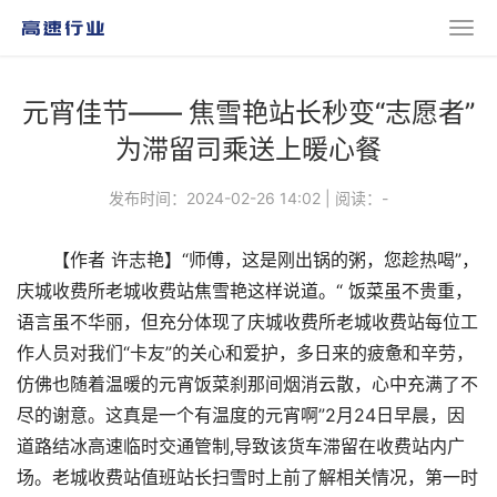
元宵佳节—— 焦雪艳站长秒变“志愿者”
为滞留司乘送上暖心餐
发布时间：2024-02-26 14:02
|
阅读：
-
【作者 许志艳】“师傅，这是刚出锅的粥，您趁热喝”，
庆城收费所老城收费站焦雪艳这样说道。“ 饭菜虽不贵重，
语言虽不华丽，但充分体现了庆城收费所老城收费站每位工
作人员对我们“卡友”的关心和爱护，多日来的疲惫和辛劳，
仿佛也随着温暖的元宵饭菜刹那间烟消云散，心中充满了不
尽的谢意。这真是一个有温度的元宵啊”2月24日早晨，因
道路结冰高速临时交通管制,导致该货车滞留在收费站内广
场。老城收费站值班站长扫雪时上前了解相关情况，第一时