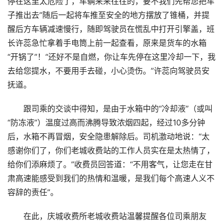
停在这里太危险了，车辆来来往往的，要不我们先帮您把车
子推出去”随后一起将车推至安全的地方摆放了锥桶，并提
醒后方车辆减速慢行，随即驾驶员在慌乱中打开引擎盖，班
长许蕊急忙拿着手电筒上前一起查看，原来是货车的水箱
“开锅了”！“还好不是自燃，你让车先停在这里冷却一下，我
去给您提水，不要用手去碰，小心烫伤。”许蕊向驾驶员安
抚道。
跟司乘的交谈中得知，是由于水箱中的“冷却液”（或叫
“防冻液”）温度过高而沸腾导致浓烟四起，经过10多分钟
后，水箱不再冒烟，安全隐患解除后。司机激动地说：“太
感谢你们了，你们老城收费站的工作人员实在是太热情了，
给你们添麻烦了。”收费员回答道：“不用客气，让您走在甘
肃高速能感受到我们的热情和温暖，是我们每个高速人义不
容辞的责任”。
在此，庆城收费所老城收费站温馨提醒各位司乘朋友