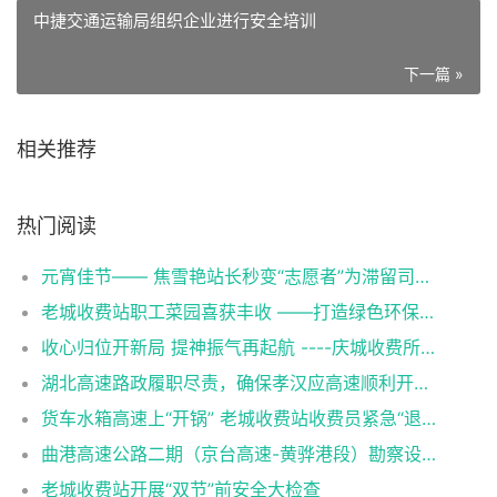
中捷交通运输局组织企业进行安全培训
下一篇 »
相关推荐
热门阅读
元宵佳节—— 焦雪艳站长秒变“志愿者”为滞留司乘送上暖心餐
老城收费站职工菜园喜获丰收 ——打造绿色环保新风尚
收心归位开新局 提神振气再起航 ----庆城收费所老城收费站召开节后收心会暨重点工作部署会议
湖北高速路政履职尽责，确保孝汉应高速顺利开通运营
货车水箱高速上“开锅” 老城收费站收费员紧急“退烧”
曲港高速公路二期（京台高速-黄骅港段）勘察设计单位正式入场开展中捷产业园区区域内地质勘察工作
老城收费站开展“双节”前安全大检查