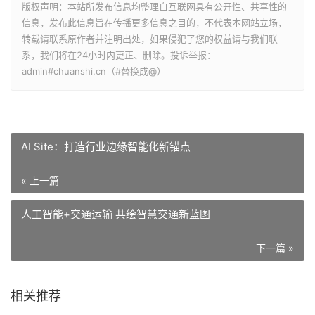
版权声明：本站所发布信息均整理自互联网具有公开性、共享性的
信息，发布此信息旨在传播更多信息之目的，不代表本网站立场，
转载请联系原作者并注明出处，如果侵犯了您的权益请与我们联
系，我们将在24小时内更正、删除。投诉举报：
admin#chuanshi.cn（#替换成@）
AI Site：打造行业边缘智能化新锚点
« 上一篇
人工智能+交通运输 共绘智慧交通新蓝图
下一篇 »
相关推荐