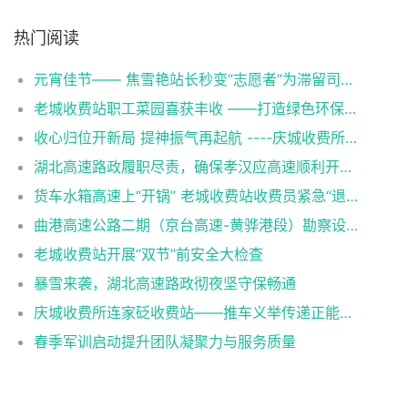
热门阅读
元宵佳节—— 焦雪艳站长秒变“志愿者”为滞留司乘送上暖心餐
老城收费站职工菜园喜获丰收 ——打造绿色环保新风尚
收心归位开新局 提神振气再起航 ----庆城收费所老城收费站召开节后收心会暨重点工作部署会议
湖北高速路政履职尽责，确保孝汉应高速顺利开通运营
货车水箱高速上“开锅” 老城收费站收费员紧急“退烧”
曲港高速公路二期（京台高速-黄骅港段）勘察设计单位正式入场开展中捷产业园区区域内地质勘察工作
老城收费站开展“双节”前安全大检查
暴雪来袭，湖北高速路政彻夜坚守保畅通
庆城收费所连家砭收费站——推车义举传递正能量瞬间
春季军训启动提升团队凝聚力与服务质量