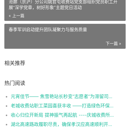
沧廊（京沪）分公司姚官屯收费站党支部组织党员职工开
展“深学党章，树好形象”主题党日活动
« 上一篇
春季军训启动提升团队凝聚力与服务质量
下一篇 »
相关推荐
热门阅读
元宵佳节—— 焦雪艳站长秒变“志愿者”为滞留司乘送上暖心餐
老城收费站职工菜园喜获丰收 ——打造绿色环保新风尚
收心归位开新局 提神振气再起航 ----庆城收费所老城收费站召开节后收心会暨重点工作部署会议
湖北高速路政履职尽责，确保孝汉应高速顺利开通运营