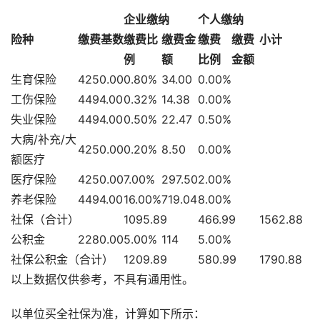
企业缴纳
个人缴纳
险种
缴费基数
缴费比
缴费金
缴费
缴费
小计
例
额
比例
金额
生育保险
4250.00
0.80%
34.00
0.00%
工伤保险
4494.00
0.32%
14.38
0.00%
失业保险
4494.00
0.50%
22.47
0.50%
大病/补充/大
4250.00
0.20%
8.50
0.00%
额医疗
医疗保险
4250.00
7.00%
297.50
2.00%
养老保险
4494.00
16.00%
719.04
8.00%
社保（合计）
1095.89
466.99
1562.88
公积金
2280.00
5.00%
114
5.00%
社保公积金（合计）
1209.89
580.99
1790.88
以上数据仅供参考，不具有通用性。
以单位买全社保为准，计算如下所示：