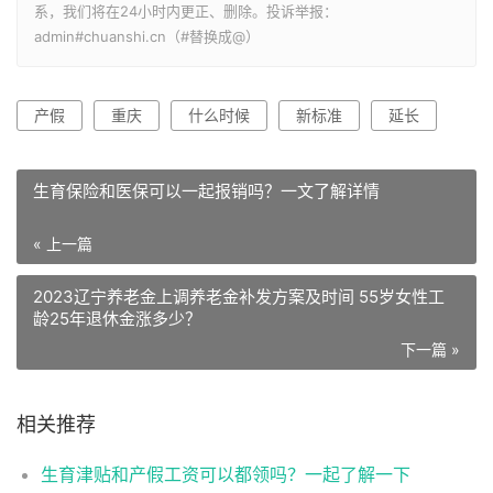
系，我们将在24小时内更正、删除。投诉举报：
admin#chuanshi.cn（#替换成@）
产假
重庆
什么时候
新标准
延长
生育保险和医保可以一起报销吗？一文了解详情
« 上一篇
2023辽宁养老金上调养老金补发方案及时间 55岁女性工
龄25年退休金涨多少？
下一篇 »
相关推荐
生育津贴和产假工资可以都领吗？一起了解一下